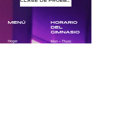
CLASE DE PRUEBA
MENÚ
HORARIO
DEL
GIMNASIO
Hogar
Mon – Thurs:
9:00 AM – 11:30 AM
Sobre nosotros
5:00 PM – 8:30 PM
Clases
Fri:
Entrenamiento
9:00 AM – 11:30 AM
personal
Sat
:
Membresías
9:00am – 2:00pm
Clase de prueba
Sun:
9:00am – 1:00pm
CONTACTO
SOCIALES
Address:
Facebook
37-20 Astoria Blvd S.
Instagram